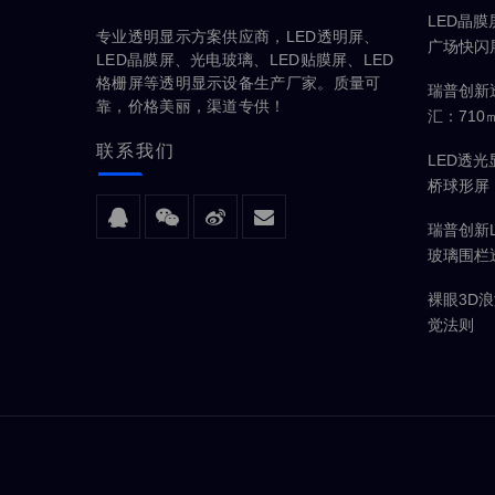
LED晶
专业透明显示方案供应商，LED透明屏、
广场快闪
LED晶膜屏、光电玻璃、LED贴膜屏、LED
体验
格栅屏等透明显示设备生产厂家。质量可
瑞普创新
靠，价格美丽，渠道专供！
汇：71
面
联系
我们
LED透
桥球形屏
瑞普创新
玻璃围栏
现
裸眼3D
觉法则