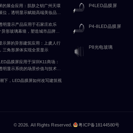
P4LED晶膜屏
膜屏的展会应用：肌肤之钥广州天環
展位，透明显示赋能高端美妆品牌
透明显示产品应用于石家庄欢乐
P4-8LED晶膜屏
0㎡异形玻璃幕墙，塑造城市品牌封
光显示屏的异形建筑应用：上虞人行
P8光电玻璃
，三角形屏体实现全景显示
LED晶膜屏应用于深圳K11商场：
透明显示系统的场景价值与技术实
浪潮下，LED晶膜屏如何改写建筑视
© 2026. All Rights Reserved.
粤ICP备18144580号