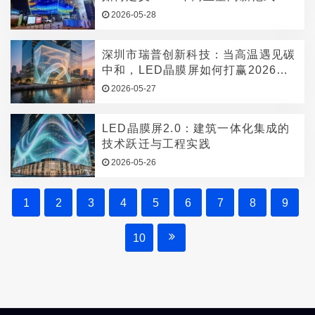
2026-05-28
深圳市瑞普创新科技：当高温遇见碳
中和，LED晶膜屏如何打赢2026年
夏季节能突围战
2026-05-27
LED晶膜屏2.0：建筑一体化集成的
技术跃迁与工程实践
2026-05-26
1
2
3
4
5
6
7
8
9
10