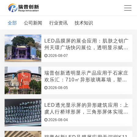
全部
公司新闻
行业资讯
技术知识
LED晶膜屏的展会应用：肌肤之钥广
州天環广场快闪展位，透明显示赋能
高端美妆品牌体验
2026-08-07
瑞普创新透明显示产品应用于石家庄
欢乐汇：710㎡异形玻璃幕墙，塑造
城市品牌封面
2026-08-05
LED透光显示屏的异形建筑应用：上
虞人行桥球形屏，三角形屏体实现全
景显示
2026-08-04