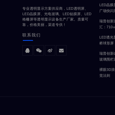
LED晶
专业透明显示方案供应商，LED透明屏、
广场快闪
LED晶膜屏、光电玻璃、LED贴膜屏、LED
体验
格栅屏等透明显示设备生产厂家。质量可
瑞普创新
靠，价格美丽，渠道专供！
汇：71
面
联系
我们
LED透
桥球形屏
瑞普创新
玻璃围栏
现
裸眼3D
觉法则