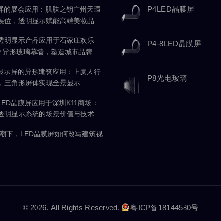
P4LED晶膜屏
膜屏的展会应用：肌肤之钥广州天環
展位，透明显示赋能高端美妆品牌
透明显示产品应用于石家庄欢乐
P4-8LED晶膜屏
0㎡异形玻璃幕墙，塑造城市品牌封
光显示屏的异形建筑应用：上虞人行
P8光电玻璃
，三角形屏体实现全景显示
LED晶膜屏应用于深圳K11商场：
透明显示系统的场景价值与技术实
浪潮下，LED晶膜屏如何改写建筑视
© 2026. All Rights Reserved.
粤ICP备18144580号